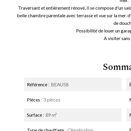
mer.
Traversant et entièrement rénové, Il se compose d'un salo
belle chambre parentale avec terrasse et vue sur la mer. d'
de douch
Possibilité de louer un gara
A visiter sans
Somma
Référence
BEAU58
Pièces
3 pièces
Surface
89 m²
Type de chauffage
Climatisation