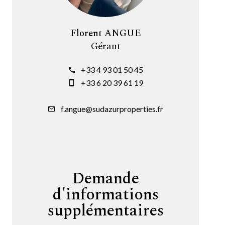
Florent ANGUE
Gérant
+33 4 93 01 50 45
+33 6 20 39 61 19
f.angue@sudazurproperties.fr
Demande
d'informations
supplémentaires